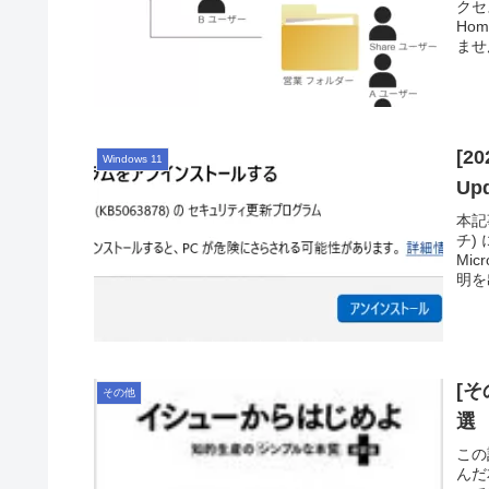
クセ
Ho
ませ
[2
Windows 11
Up
本記事
チ)
Mic
明を
[そ
その他
選
この
んだ