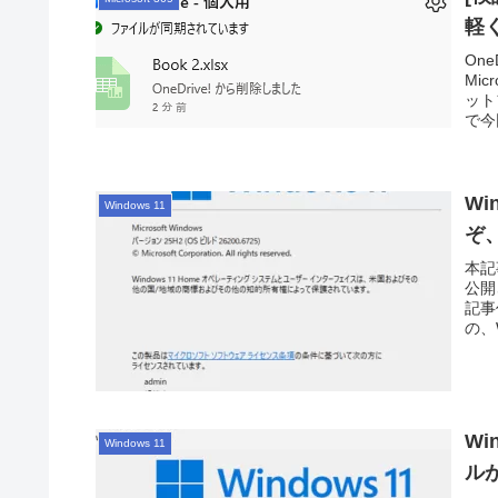
軽
On
Mi
ット
で今
当に
Wi
Windows 11
ぞ
本記
公開
記事
の、
更新
Wi
Windows 11
ル