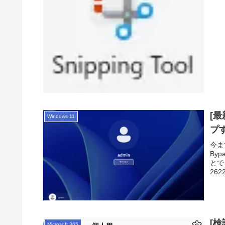
[
Windows 11
プ
今ま
Byp
とで
26
は、
法を
[検
Microsoft 365