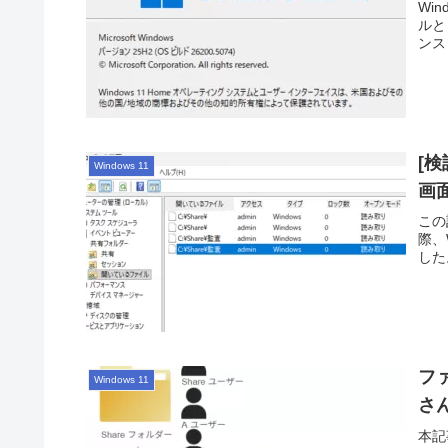
Win
ルと
ンス
[検
Windows 11
画
この
際、
した
フ
Windows 11
さ
本記