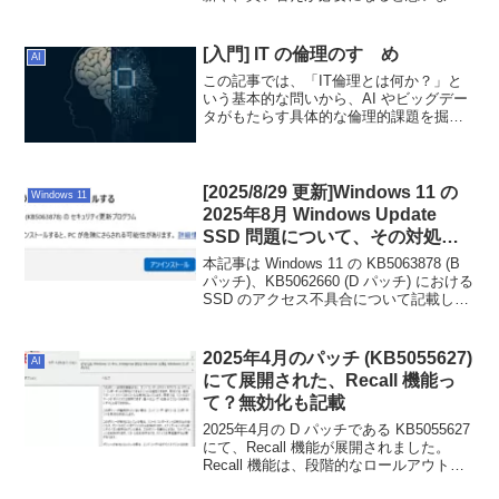
す。最適な PC を提案してくれるガイド
も併せて作りました。ぜひ Windows 10
からどんな PC ...
[入門] IT の倫理のすゝめ
AI
この記事では、「IT倫理とは何か？」と
いう基本的な問いから、AI やビッグデー
タがもたらす具体的な倫理的課題を掘り
下げ、そして未来のデジタル社会をより
良くするために、私たちに何ができるの
かを一緒に考えていきたいと思います。
[2025/8/29 更新]Windows 11 の
Windows 11
2025年8月 Windows Update
SSD 問題について、その対処法
は？
本記事は Windows 11 の KB5063878 (B
パッチ)、KB5062660 (D パッチ) における
SSD のアクセス不具合について記載した
ものです。Microsoft 社は、「本件は
Windows Update によるものではない」
と声明を出しました。
2025年4月のパッチ (KB5055627)
AI
にて展開された、Recall 機能っ
て？無効化も記載
2025年4月の D パッチである KB5055627
にて、Recall 機能が展開されました。
Recall 機能は、段階的なロールアウトの
ため、まだ展開されていない方もいると