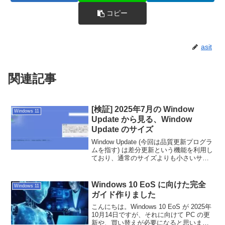
コピー
asit
関連記事
[検証] 2025年7月の Window
Windows 11
Update から見る、Window
Update のサイズ
Window Update (今回は品質更新プログラ
ムを指す) は差分更新という機能を利用し
ており、通常のサイズよりも小さいサイ
ズで、我々の PC に展開されます。昨今
の Window Update は非常にサイズが大き
いため、本記事では、差分
Windows 10 EoS に向けた完全
Windows 11
(KB5062553 適用) でどのくらいのダウン
ガイド作りました
ロード、ディスクサイズの変化がみられ
るのかを確認します。
こんにちは。Windows 10 EoS が 2025年
10月14日ですが、それに向けて PC の更
新や、買い替えが必要になると思いま