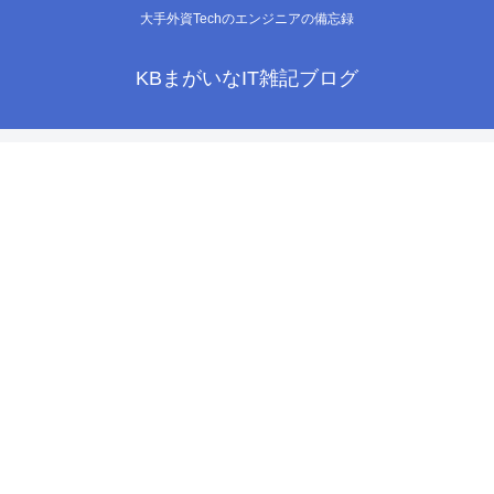
大手外資Techのエンジニアの備忘録
KBまがいなIT雑記ブログ