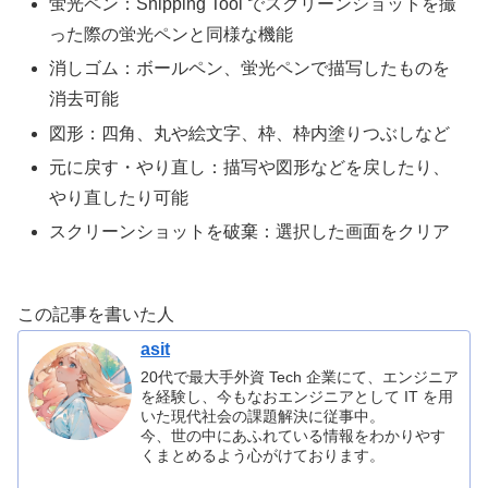
蛍光ペン：Snipping Tool でスクリーンショットを撮
った際の蛍光ペンと同様な機能
消しゴム：ボールペン、蛍光ペンで描写したものを
消去可能
図形：四角、丸や絵文字、枠、枠内塗りつぶしなど
元に戻す・やり直し：描写や図形などを戻したり、
やり直したり可能
スクリーンショットを破棄：選択した画面をクリア
この記事を書いた人
asit
20代で最大手外資 Tech 企業にて、エンジニア
を経験し、今もなおエンジニアとして IT を用
いた現代社会の課題解決に従事中。
今、世の中にあふれている情報をわかりやす
くまとめるよう心がけております。