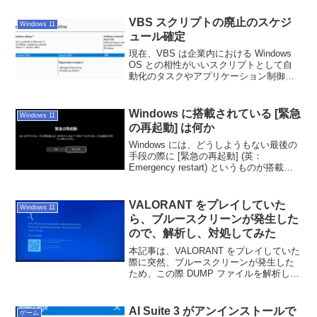
VBS スクリプトの廃止のスケジ
Windows 11
ュール確定
現在、VBS は企業内における Windows
OS との相性がいいスクリプトとして自
動化のタスクやアプリケーション制御な
どに幅広く使われていますが、この度、
Microsoft 社より廃止のスケジュールが公
表されました。
Windows に搭載されている [緊急
Windows 11
の再起動] は何か
Windows には、どうしようもない最後の
手段の際に [緊急の再起動] (英：
Emergency restart) というものが搭載さ
れています。しかし、Microsoft 社のドキ
ュメントにもこの内容は記載されていな
いません。そこで、本記事はこれはいっ
VALORANT をプレイしていた
Windows 11
たい何なのかを確認する記事です。
ら、ブルースクリーンが発生した
ので、解析し、対処してみた
本記事は、VALORANT をプレイしていた
際に突然、ブルースクリーンが発生した
ため、この際 DUMP ファイルを解析し、
対処した備忘録記事です。何故ブルース
クリーンが発生するのか、そして対処す
る際の注意点も記載しているため、ぜひ
AI Suite 3 がアンインストールで
ゲーム