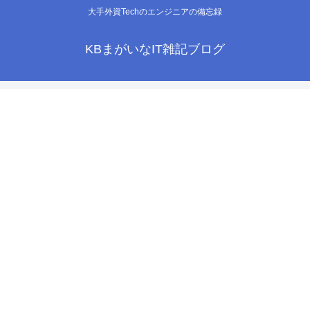
大手外資Techのエンジニアの備忘録
KBまがいなIT雑記ブログ