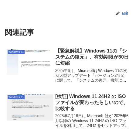
asit
関連記事
【緊急解説】Windows 11の「シ
Windows 11
ステムの復元」、有効期限が60日
に短縮
2025年6月、MicrosoftはWindows 11の次
期大型アップデート「バージョン24H2」
に関して、「システムの復元」機能に関
する仕様変更が発表されました。この記
事では、今回の変更の詳細、その背景に
あるMicrosoftの思惑を考察し、そして
[検証] Windows 11 24H2 の ISO
Windows 11
「私たちユーザーが今後どのようにPCと
ファイルが変わったらしいので、
付き合っていくべきか」という具体的な
比較する
対策まで、徹底的に解説します。
2025年7月16日に Microsoft 社が 2025年6
月以降の Windows 11 24H2 の ISO ファ
イルを利用して、24H2 をセットアップす
ると、Microsoft Store アプリが新しい状
態で使用できるとのことでした。今まで