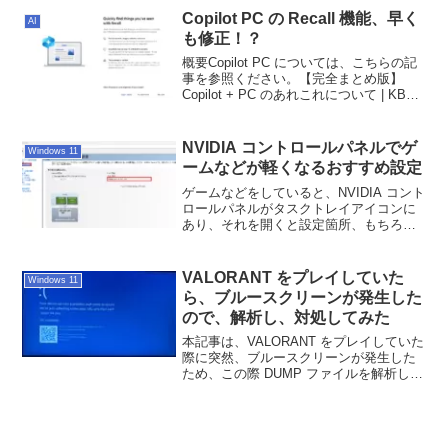
は Store から更新する必要があったよう
Copilot PC の Recall 機能、早く
AI
です。今回は、それらの内容を検証して
も修正！？
みます。
概要Copilot PC については、こちらの記
事を参照ください。【完全まとめ版】
Copilot + PC のあれこれについて | KBま
がいなIT雑記ブログ (asitblog.com)Recall
機能についてRecall 機能は Co...
NVIDIA コントロールパネルでゲ
Windows 11
ームなどが軽くなるおすすめ設定
ゲームなどをしていると、NVIDIA コント
ロールパネルがタスクトレイアイコンに
あり、それを開くと設定箇所、もちろん
不明な設定個所も多いかと思います。今
回は PC を軽くすべく、パフォーマンス
向上のおススメ設定を紹介するととも
VALORANT をプレイしていた
Windows 11
に、その設定内容の解説までします。
ら、ブルースクリーンが発生した
ので、解析し、対処してみた
本記事は、VALORANT をプレイしていた
際に突然、ブルースクリーンが発生した
ため、この際 DUMP ファイルを解析し、
対処した備忘録記事です。何故ブルース
クリーンが発生するのか、そして対処す
る際の注意点も記載しているため、ぜひ
参考にしてください。