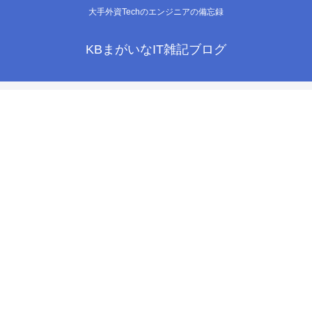
大手外資Techのエンジニアの備忘録
KBまがいなIT雑記ブログ