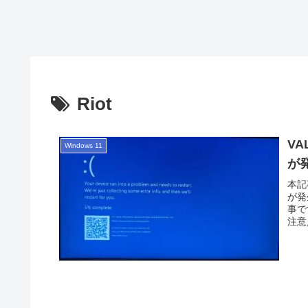
Riot
V
Windows 11
が
本記
が発
事で
注意