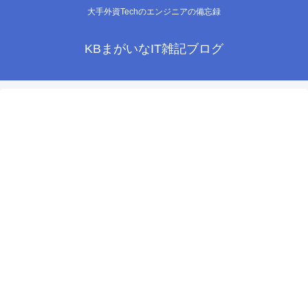
大手外資Techのエンジニアの備忘録
KBまがいなIT雑記ブログ