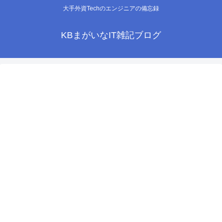
大手外資Techのエンジニアの備忘録
KBまがいなIT雑記ブログ