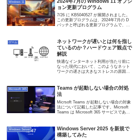
2024年7月の Windows 11 オプシ
Windows 11
ョン更新プログラム
7/26 に KB5040527 が展開されました。
この更新プログラムは、2024年7月の D
パッチと呼ばれる更新プログラムで、毎
月恒例の月次更新プログラムとは別物に
なっています。D パッチについての詳細
はこちら。
ネットワークが遅いとは何を指し
ゲーム
ているのか？ハードウェア観点で
解説
快適なインターネット利用が当たり前に
なった現代において、このようなネット
ワークの遅さは大きなストレスの原因と
なります。その主な原因となっているの
が、ネットワークのボトルネックです。
この記事では、ネットワークのボトルネ
Teams が起動しない場合の対処
Microsoft 365
ックとは何か、ハードウェア観点で考え
法
るボトルネックになる箇所を、初心者の
方にも分かりやすく解説します。
Micrsoft Teams が起動しない場合の対象
法について記載した記事です。Micrsoft
Teams は Microsoft 365 サービスであ
り、Microsoft 365 全体の障害の場合、
Teams にも影響が及ぶ可能性は大いにあ
ります。
Windows Server 2025 を新規で
Windows Server
構築してみた