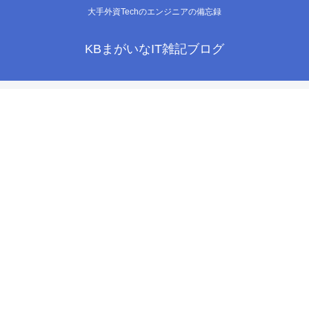
大手外資Techのエンジニアの備忘録
KBまがいなIT雑記ブログ