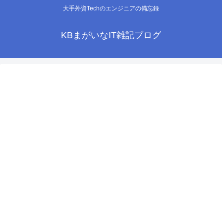
大手外資Techのエンジニアの備忘録
KBまがいなIT雑記ブログ